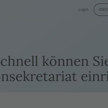
Login
0800
chnell können Si
onsekretariat einr