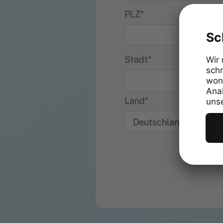
PLZ*
Stadt*
Land*